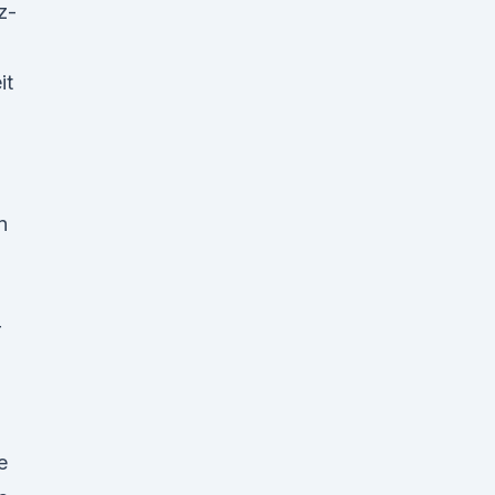
z-
it
n
r
e