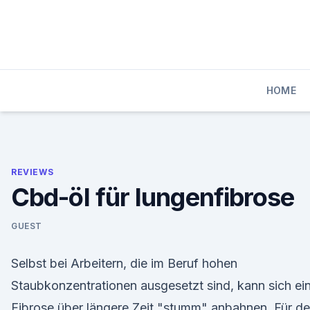
Skip
to
content
HOME
REVIEWS
Cbd-öl für lungenfibrose
GUEST
Selbst bei Arbeitern, die im Beruf hohen
Staubkonzentrationen ausgesetzt sind, kann sich ei
Fibrose über längere Zeit "stumm" anbahnen. Für d