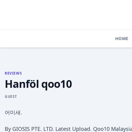
Skip
to
content
HOME
REVIEWS
Hanföl qoo10
GUEST
어미새.
By GIOSIS PTE. LTD. Latest Upload. Qoo10 Malaysi