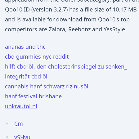
Qoo10 ID (version 3.2.7) has a file size of 10.17 MB
and is available for download from Qoo10's top
competitors are Zalora, Reebonz and YesStyle.
ananas und thc
cbd gummies nyc reddit
hilft cbd-öl, den cholesterinspiegel zu senken_
integrität cbd öl
cannabis hanf schwarz rizinusöl
hanf festival brisbane
unkrautöl nl
Cm
ySHvu