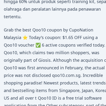
hingga 60% untuk produk seperti training kit, sep
olahraga dan peralatan lainnya pada penawaran
tertentu.
Grab the best Qoo10 coupon by CupoNation
Malaysia ⭐ Today's coupon: $1.65 OFF using a
Qoo10 voucher ✅ 6 active coupons verified today.
Qoo10, which claims two million shoppers, was
originally part of Giosis. Although the acquisition 
Qoo10 was first announced in February, the actual
price was not disclosed qoo10.com.sg. Incredible
shopping paradise! Newest products, latest trends
and bestselling items from Singapore, Japan, Kore
US and all over t Qoo10 ID is a free trial software
application from the Other subcategory, part of t