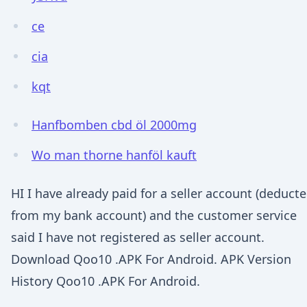
ce
cia
kqt
Hanfbomben cbd öl 2000mg
Wo man thorne hanföl kauft
HI I have already paid for a seller account (deduct
from my bank account) and the customer service
said I have not registered as seller account.
Download Qoo10 .APK For Android. APK Version
History Qoo10 .APK For Android.