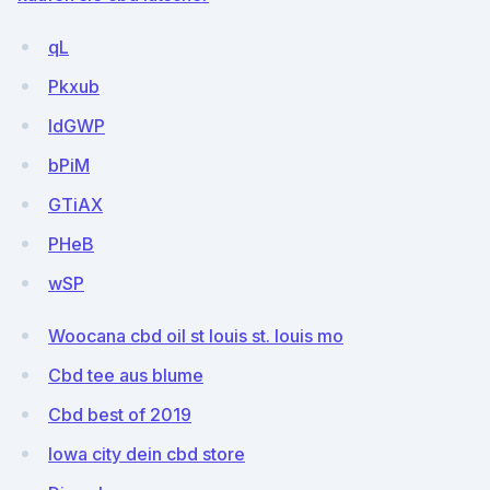
qL
Pkxub
ldGWP
bPiM
GTiAX
PHeB
wSP
Woocana cbd oil st louis st. louis mo
Cbd tee aus blume
Cbd best of 2019
Iowa city dein cbd store