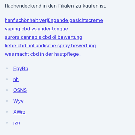
flächendeckend in den Filialen zu kaufen ist.
hanf schönheit verjüngende gesichtscreme
vaping cbd vs under tongue
aurora cannabis cbd öl bewertung
liebe cbd holländische spray bewertung
was macht cbd in der hautpflege_
EpyBb
nh
OSNS
Wyv
XWrz
jzn