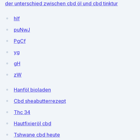
der unterschied zwischen cbd öl und cbd tinktur
hlf
puNwJ
PgCf
yg
gH
zW
Hanföl bioladen
Cbd sheabutterrezept
Thc 34
Hautfixieröl cbd
Tshwane cbd heute